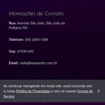
Informações de Contato
Rua:
Avenida São João, São João do
Polêsine-RS
Telefone:
(55) 3269-1399
Cep:
97230-000
Email:
radio@saojoaofm.com.br
Ao continuar navegando em nosso site, você concorda com
X
a nossa
Política de Privacidade
e com os nossos
Termos de
© 2015 São João Fm - Todos os direitos reservados.
Serviço
Política de Privacidade
|
Termos de Serviço